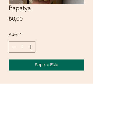
Papatya
Fiyat
₺0,00
Adet
*
Sepete Ekle
İNAÇ PASTANESİ
Cumhuriyet mahallesi Barış caddesi Ceylan