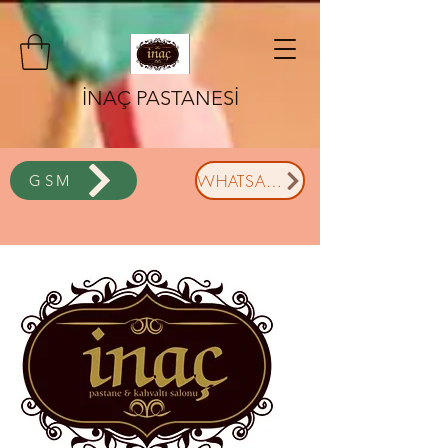
İNAÇ PASTANESİ
WHATSAPP
GSM